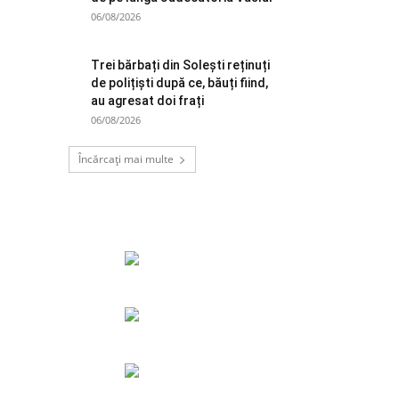
06/08/2026
Trei bărbați din Solești reținuți
de polițiști după ce, băuți fiind,
au agresat doi frați
06/08/2026
Încărcați mai multe