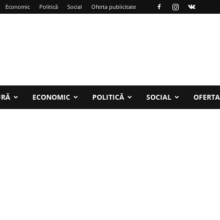
Economic
Politică
Social
Oferta publicitate
URĂ
ECONOMIC
POLITICĂ
SOCIAL
OFERTA