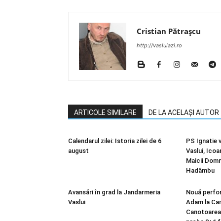
Cristian Pătrașcu
http://vasluiazi.ro
ARTICOLE SIMILARE
DE LA ACELAȘI AUTOR
Calendarul zilei: Istoria zilei de 6
PS Ignatie v
august
Vaslui, Ico
Maicii Domn
Hadâmbu
Avansări în grad la Jandarmeria
Nouă perfo
Vaslui
Adam la Ca
Canotoarea v