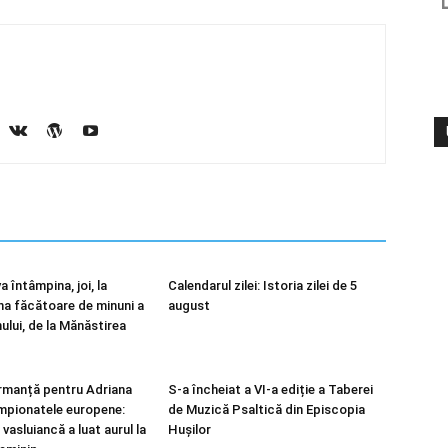
a întâmpina, joi, la
Calendarul zilei: Istoria zilei de 5
ana făcătoare de minuni a
august
ului, de la Mănăstirea
rmanță pentru Adriana
S-a încheiat a VI-a ediție a Taberei
mpionatele europene:
de Muzică Psaltică din Episcopia
asluiancă a luat aurul la
Hușilor