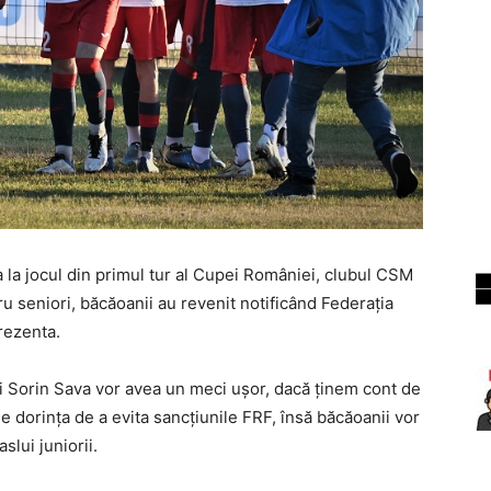
a la jocul din primul tur al Cupei României, clubul CSM
 seniori, băcăoanii au revenit notificând Federația
rezenta.
și Sorin Sava vor avea un meci ușor, dacă ținem cont de
 dorința de a evita sancțiunile FRF, însă băcăoanii vor
slui juniorii.