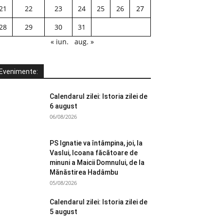
21
22
23
24
25
26
27
28
29
30
31
« iun.
aug. »
Evenimente:
Calendarul zilei: Istoria zilei de
6 august
06/08/2026
PS Ignatie va întâmpina, joi, la
Vaslui, Icoana făcătoare de
minuni a Maicii Domnului, de la
Mănăstirea Hadâmbu
05/08/2026
Calendarul zilei: Istoria zilei de
5 august