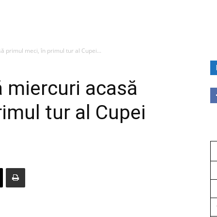
 primul meci, în primul tur al Cupei...
 miercuri acasă
rimul tur al Cupei