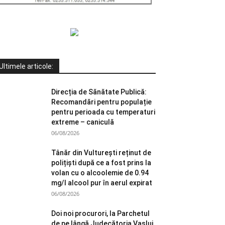
Ultimele articole:
Direcția de Sănătate Publică:
Recomandări pentru populație
pentru perioada cu temperaturi
extreme – caniculă
06/08/2026
Tânăr din Vulturești reținut de
polițiști după ce a fost prins la
volan cu o alcoolemie de 0.94
mg/l alcool pur în aerul expirat
06/08/2026
Doi noi procurori, la Parchetul
de pe lângă Judecătoria Vaslui