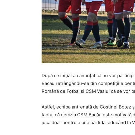
După ce inițial au anunțat că nu vor particip
Bacău retrângăndu-se din competițiile pentru
Română de Fotbal și CSM Vaslui că se vor p
Astfel, echipa antrenată de Costinel Botez 
faptul că decizia CSM Bacău este motivată de
juca doar pentru a bifa partida, aducând la Va