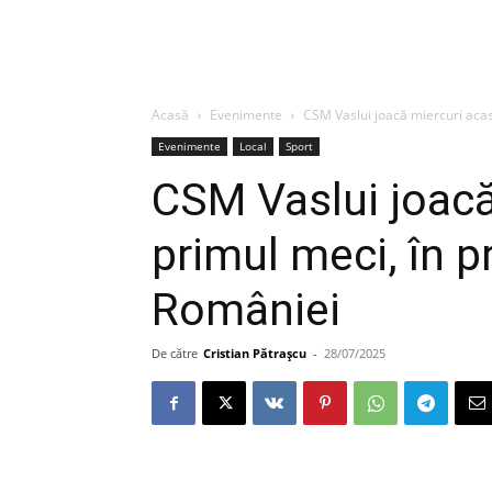
Acasă
Evenimente
CSM Vaslui joacă miercuri acasă
Evenimente
Local
Sport
CSM Vaslui joacă
primul meci, în p
României
De către
Cristian Pătrașcu
-
28/07/2025