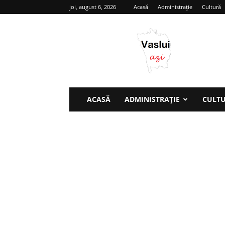
joi, august 6, 2026
Acasă
Administrație
Cultură
Vaslui
azi
ACASĂ
ADMINISTRAȚIE
CULT