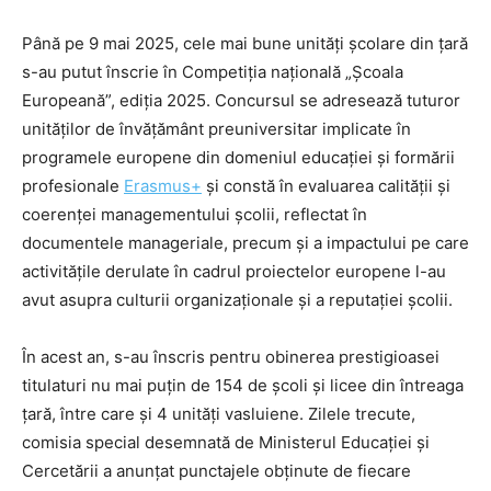
Până pe 9 mai 2025, cele mai bune unități şcolare din țară
s-au putut înscrie în Competiția națională „Școala
Europeană”, ediția 2025. Concursul se adresează tuturor
unităţilor de învăţământ preuniversitar implicate în
programele europene din domeniul educației și formării
profesionale
Erasmus+
și constă în evaluarea calității și
coerenței managementului școlii, reflectat în
documentele manageriale, precum și a impactului pe care
activitățile derulate în cadrul proiectelor europene l-au
avut asupra culturii organizaționale și a reputației școlii.
În acest an, s-au înscris pentru obinerea prestigioasei
titulaturi nu mai puțin de 154 de şcoli şi licee din întreaga
țară, între care şi 4 unități vasluiene. Zilele trecute,
comisia special desemnată de Ministerul Educației și
Cercetării a anunțat punctajele obținute de fiecare