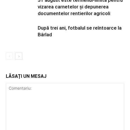
31 august este termenul-limită pentru
vizarea carnetelor și depunerea
documentelor rentierilor agricoli
După trei ani, fotbalul se reîntoarce la
Bârlad
LĂSAȚI UN MESAJ