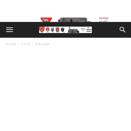
Acasă
Local
Educație