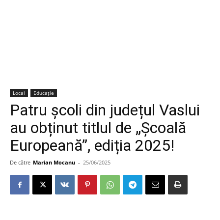
Local
Educație
Patru şcoli din județul Vaslui
au obținut titlul de „Școală
Europeană”, ediția 2025!
De către
Marian Mocanu
-
25/06/2025