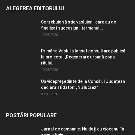
ALEGEREA EDITORULUI
Ce trebuie să știe vasluienii care au de
finalizat succesiuni: termenul...
10/08/2026
Primăria Vaslui a lansat consultare publică
la proiectul „Regenerare urbană zona
râului...
10/08/2026
Un vicepreședinte de la Consiliul Județean
declară sfidător: „Nu lucrez”
09/08/2026
POSTĂRI POPULARE
Jurnal de campanie: Nu dați cu ciocanul în