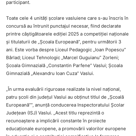
participant.
Toate cele 4 unități şcolare vasluiene care s-au înscris în
concursă au întrunit punctajul necesar, fiind declarate
printre câştigătoarele ediției 2025 a competiției naționale
şi titulaturii de „Școala Europeană”, pentru următorii 3
ani. Este vorba despre Liceul Pedagogic „Ioan Popescu”
Bârlad; Liceul Tehnologic „Marcel Guguianu” Zorleni;
Școala Gimnazială „Constantin Parfene” Vaslui; Școala
Gimnazială „Alexandru Ioan Cuza” Vaslui.
„În urma evaluării riguroase realizate la nivel național,
patru școli din județul Vaslui au obținut titlul de „Școală
Europeană””, anunță conducerea Inspectoratului Școlar
Județean (ISJ) Vaslui. „Acest titlu reprezintă o
recunoaștere a implicării constante în proiecte
educaționale europene, a promovării valorilor europene