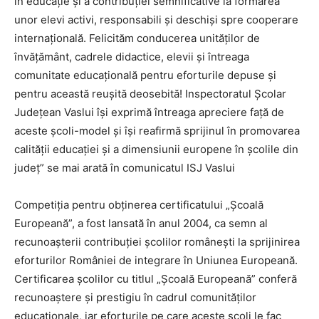
în educație și a contribuției semnificative la formarea
unor elevi activi, responsabili și deschiși spre cooperare
internațională. Felicităm conducerea unităților de
învățământ, cadrele didactice, elevii și întreaga
comunitate educațională pentru eforturile depuse și
pentru această reușită deosebită! Inspectoratul Școlar
Județean Vaslui își exprimă întreaga apreciere față de
aceste școli-model și își reafirmă sprijinul în promovarea
calității educației și a dimensiunii europene în școlile din
județ” se mai arată în comunicatul ISJ Vaslui
Competiţia pentru obţinerea certificatului „Şcoală
Europeană”, a fost lansată în anul 2004, ca semn al
recunoaşterii contribuţiei şcolilor româneşti la sprijinirea
eforturilor României de integrare în Uniunea Europeană.
Certificarea școlilor cu titlul „Școală Europeană” conferă
recunoaștere și prestigiu în cadrul comunităților
educaționale, iar eforturile pe care aceste școli le fac