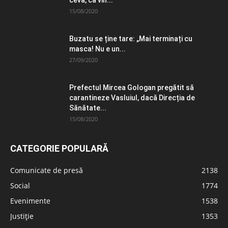
ceva, că vin...
15/08/2020
Buzatu se ține tare: „Mai terminați cu
masca! Nu e un...
27/09/2020
Prefectul Mircea Gologan pregătit să
carantineze Vasluiul, dacă Direcția de
Sănătate...
15/08/2020
CATEGORIE POPULARĂ
Comunicate de presă
2138
Social
1774
Evenimente
1538
Justiție
1353