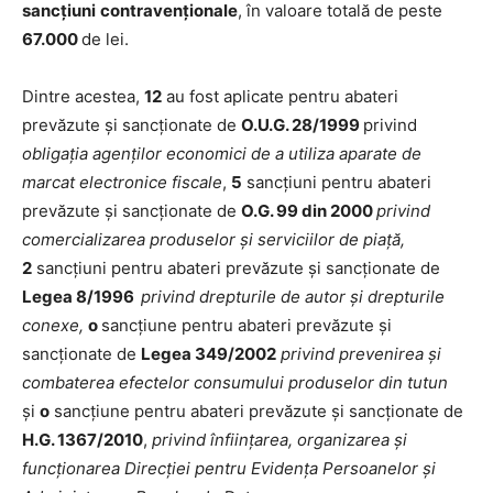
sancțiuni
contravenționale
, în valoare totală de peste
67.000
de lei.
Dintre acestea,
12
au fost aplicate pentru abateri
prevăzute şi sancţionate de
O.U.G. 28/1999
privind
obligaţia agenţilor economici de a utiliza aparate de
marcat electronice fiscale
,
5
sancțiuni pentru abateri
prevăzute și sancţionate de
O.G. 99 din 2000
privind
comercializarea produselor și serviciilor de piață,
2
sancțiuni pentru abateri prevăzute şi sancţionate de
Legea 8/1996
privind drepturile de autor și drepturile
conexe,
o
sancțiune pentru abateri prevăzute și
sancționate de
Legea 349/2002
privind prevenirea și
combaterea efectelor consumului produselor din tutun
și
o
sancțiune pentru abateri prevăzute și sancționate de
H.G. 1367/2010
,
privind înființarea, organizarea și
funcționarea Direcției pentru Evidența Persoanelor și