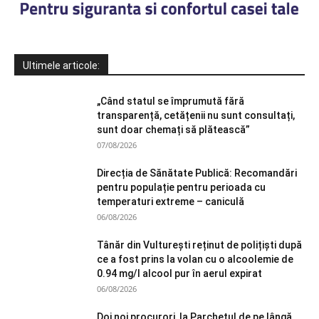
Ultimele articole:
„Când statul se împrumută fără
transparență, cetățenii nu sunt consultați,
sunt doar chemați să plătească”
07/08/2026
Direcția de Sănătate Publică: Recomandări
pentru populație pentru perioada cu
temperaturi extreme – caniculă
06/08/2026
Tânăr din Vulturești reținut de polițiști după
ce a fost prins la volan cu o alcoolemie de
0.94 mg/l alcool pur în aerul expirat
06/08/2026
Doi noi procurori, la Parchetul de pe lângă