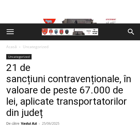
Acasă
Uncategorized
Uncategorized
21 de
sancțiuni contravenționale, în
valoare de peste 67.000 de
lei, aplicate transportatorilor
din județ
De către
Vaslui Azi
-
25/06/2025