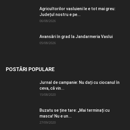
Agricultorilor vasluieni le e tot mai greu:
Județul nostru e pe...
06/08/2026
Avansări în grad la Jandarmeria Vaslui
05/08/2026
POSTĂRI POPULARE
Jurnal de campanie: Nu dați cu ciocanul în
ceva, că vin...
15/08/2020
Buzatu se ține tare: „Mai terminați cu
masca! Nu e un...
27/09/2020