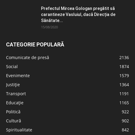
Prefectul Mircea Gologan pregătit să
carantineze Vasluiul, dacă Direcția de
Sănătate...
15/08/2020
CATEGORIE POPULARĂ
Comunicate de presă
2136
Social
1874
Evenimente
1579
Justiție
1364
Transport
1191
Educație
1165
Politică
922
Cultură
902
Spiritualitate
842