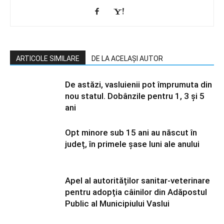
ARTICOLE SIMILARE
DE LA ACELAȘI AUTOR
De astăzi, vasluienii pot împrumuta din
nou statul. Dobânzile pentru 1, 3 și 5
ani
Opt minore sub 15 ani au născut în
județ, în primele şase luni ale anului
Apel al autorităților sanitar-veterinare
pentru adopția câinilor din Adăpostul
Public al Municipiului Vaslui