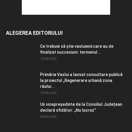
ALEGEREA EDITORULUI
Ce trebuie să știe vasluienii care au de
finalizat succesiuni: termenul...
10/08/2026
Primăria Vaslui a lansat consultare publică
la proiectul „Regenerare urbană zona
râului...
10/08/2026
Un vicepreședinte de la Consiliul Județean
declară sfidător: „Nu lucrez”
09/08/2026