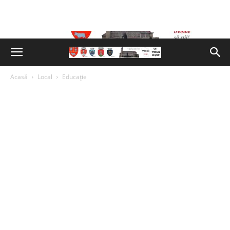
Acasă
Local
Educație