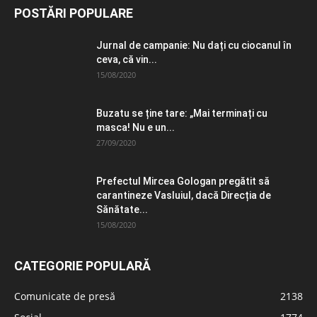
POSTĂRI POPULARE
Jurnal de campanie: Nu dați cu ciocanul în
ceva, că vin...
15/08/2020
Buzatu se ține tare: „Mai terminați cu
masca! Nu e un...
27/09/2020
Prefectul Mircea Gologan pregătit să
carantineze Vasluiul, dacă Direcția de
Sănătate...
15/08/2020
CATEGORIE POPULARĂ
Comunicate de presă
2138