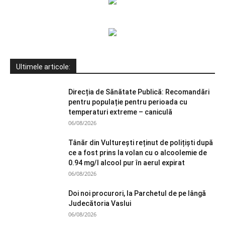
Ultimele articole:
Direcția de Sănătate Publică: Recomandări
pentru populație pentru perioada cu
temperaturi extreme – caniculă
06/08/2026
Tânăr din Vulturești reținut de polițiști după
ce a fost prins la volan cu o alcoolemie de
0.94 mg/l alcool pur în aerul expirat
06/08/2026
Doi noi procurori, la Parchetul de pe lângă
Judecătoria Vaslui
06/08/2026