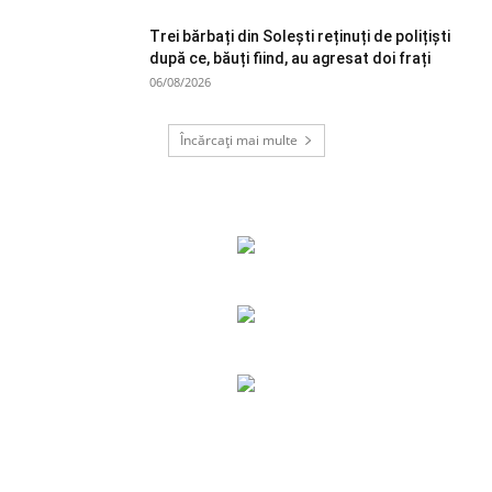
Trei bărbați din Solești reținuți de polițiști
după ce, băuți fiind, au agresat doi frați
06/08/2026
Încărcați mai multe