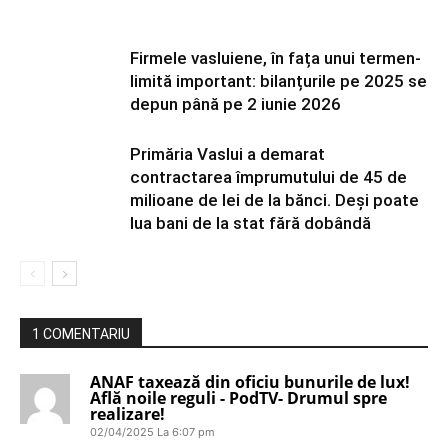
Firmele vasluiene, în fața unui termen-
limită important: bilanțurile pe 2025 se
depun până pe 2 iunie 2026
Primăria Vaslui a demarat
contractarea împrumutului de 45 de
milioane de lei de la bănci. Deși poate
lua bani de la stat fără dobândă
1 COMENTARIU
ANAF taxează din oficiu bunurile de lux!
Află noile reguli - PodTV- Drumul spre
realizare!
02/04/2025 La 6:07 pm