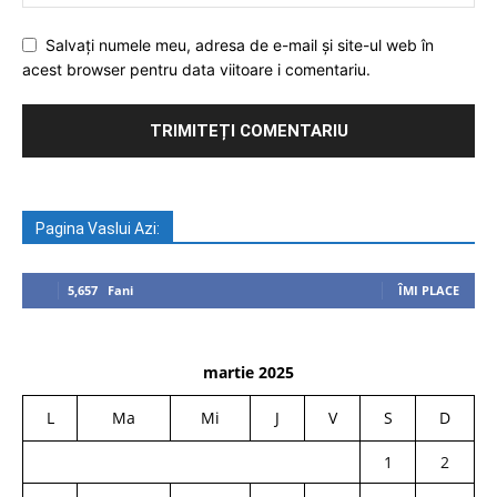
Salvați numele meu, adresa de e-mail și site-ul web în
acest browser pentru data viitoare i comentariu.
Pagina Vaslui Azi:
5,657
Fani
ÎMI PLACE
martie 2025
L
Ma
Mi
J
V
S
D
1
2