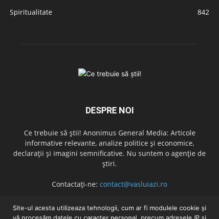
Spiritualitate
842
DESPRE NOI
Ce trebuie să știi! Anonimus General Media: Articole
informative relevante, analize politice și economice,
declarații și imagini semnificative. Nu suntem o agenție de
știri.
Contactați-ne:
contact@vasluiazi.ro
Site-ul acesta utilizeaza tehnologii, cum ar fi modulele cookie și
vă procesăm datele cu caracter personal, precum adresele IP și