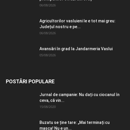
06/08/2026
Agricultorilor vasluieni le e tot mai greu:
Județul nostru e pe...
06/08/2026
Avansări în grad la Jandarmeria Vaslui
05/08/2026
POSTĂRI POPULARE
Jurnal de campanie: Nu dați cu ciocanul în
ceva, că vin...
15/08/2020
Buzatu se ține tare: „Mai terminați cu
masca! Nu e un...