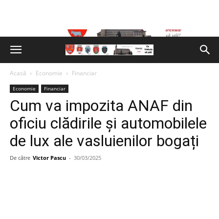
Acasă
Economie
Financiar
Economie
Financiar
Cum va impozita ANAF din
oficiu clădirile și automobilele
de lux ale vasluienilor bogați
De către
Victor Pascu
-
30/03/2025